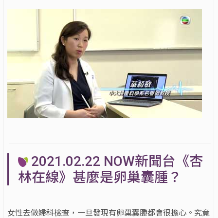
2021.02.22 NOW新聞台《杏
林在線》甚麼是卵巢囊腫？
女性去做婦科檢查，一旦發現有卵巢囊腫都會很擔心。究竟