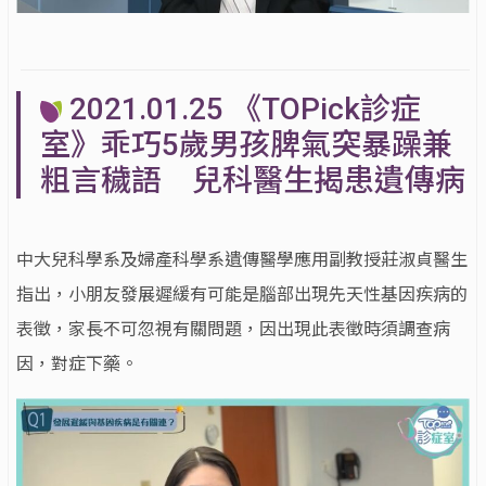
2021.01.25 《TOPick診症
室》乖巧5歲男孩脾氣突暴躁兼
粗言穢語 兒科醫生揭患遺傳病
中大兒科學系及婦產科學系遺傳醫學應用副教授莊淑貞醫生
指出，小朋友發展遲緩有可能是腦部出現先天性基因疾病的
表徵，家長不可忽視有關問題，因出現此表徵時須調查病
因，對症下藥。