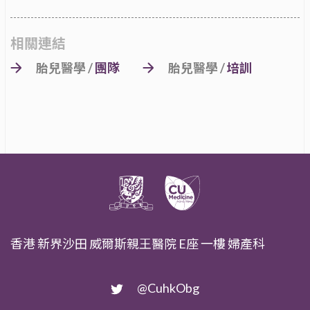
相關連結
胎兒醫學 /
團隊
胎兒醫學 /
培訓
香港 新界沙田 威爾斯親王醫院 E座 一樓 婦產科
@CuhkObg