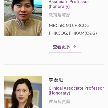
Associate Professor
(honorary)
教育及資歷
MBChB, MD, FRCOG,
FHKCOG, FHKAM(O&G)
查看更多
李
灝思
Clinical Associate Professor
(Honorary)
教育及資歷