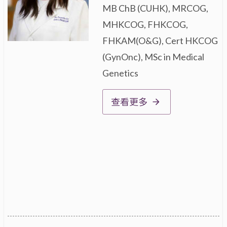
MB ChB (CUHK), MRCOG,
MHKCOG, FHKCOG,
FHKAM(O&G), Cert HKCOG
(GynOnc), MSc in Medical
Genetics
查看更多