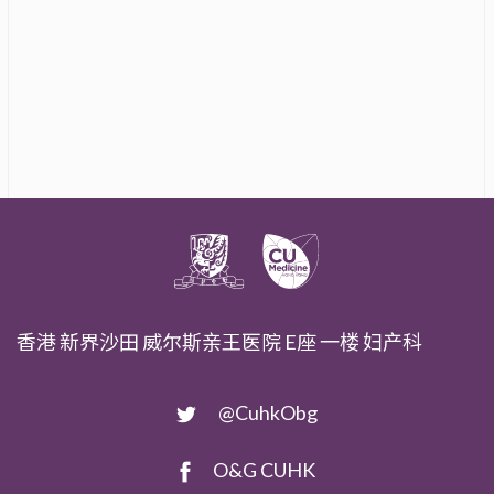
香港 新界沙田 威尔斯亲王医院 E座 一楼 妇产科
@CuhkObg
O&G CUHK