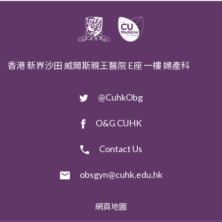
香港 新界沙田 威爾斯親王醫院 E座 一樓 婦產科
@CuhkObg
O&G CUHK
Contact Us
obsgyn@cuhk.edu.hk
網頁地圖