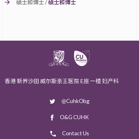
硕士和博士 /
硕士和博士
香港 新界沙田 威尔斯亲王医院 E座 一楼 妇产科
@CuhkObg
O&G CUHK
Contact Us