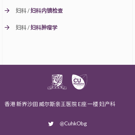
妇科 /
妇科内镜检查
妇科 /
妇科肿瘤学
香港 新界沙田 威尔斯亲王医院 E座 一楼 妇产科
@CuhkObg